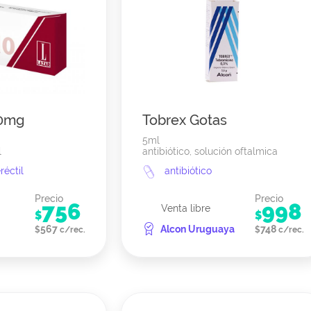
50mg
Tobrex Gotas
5ml
l
antibiótico, solución oftalmica
réctil
antibiótico
Precio
Precio
756
998
Venta libre
$
$
567
Alcon Uruguaya
748
$
c/rec.
$
c/rec.