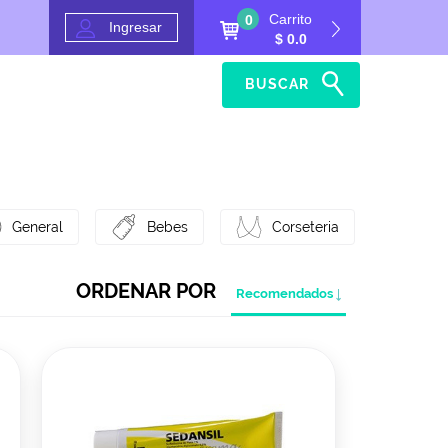
Carrito
0
Ingresar
$ 0.0
BUSCAR
Inicio
Ayuda
General
Bebes
Corseteria
ORDENAR POR
Recomendados