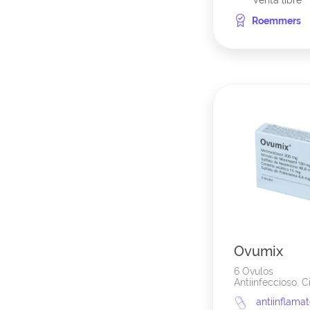
Venta libre
Roemmers
Ovumix
6 Ovulos
Antiinfeccioso, Ci
antiinflama