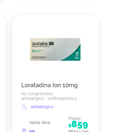
Loratadina Ion 10mg
60 comprimidos
antialérgico - antihistamínico
antialérgico
Precio
859
Venta libre
$
3m
644
$
c/rec.