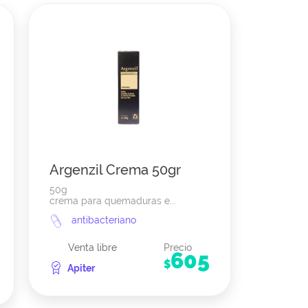
Argenzil Crema 50gr
50g
crema para quemaduras e...
antibacteriano
Venta libre
Precio
605
$
Apiter