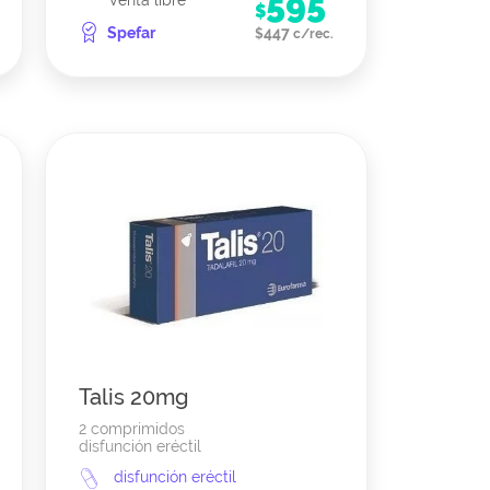
595
Venta libre
$
Spefar
447
$
c/rec.
Talis 20mg
2 comprimidos
disfunción eréctil
disfunción eréctil