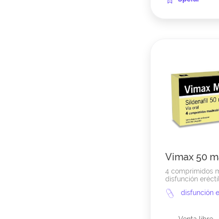
Vimax 50 m
4 comprimidos m
disfunción erécti
disfunción e