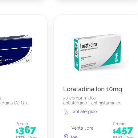
Loratadina Ion 10mg
s
30 comprimidos
érgica De Un...
antialérgico - antihistamínico
antialérgico
Precio
Precio
367
457
Venta libre
$
$
276
Ion
343
$
c/rec.
$
c/rec.