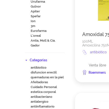
Urufarma
Gulnor
Apiter
Spefar
Ion
3m
Eurofarma
Amoxidal 
L'oreal
Antia, Moll & Cia.
100ML
Amoxicilina 750M
Gador
antibiótico
Categorías
Venta libre
antibiotico
disfuncion erectil
Roemmers
quemaduras en la piel
Afeitadoras
Cuidado Personal
estetica corporal
antibacteriano
antialergico
antiinflamatorio