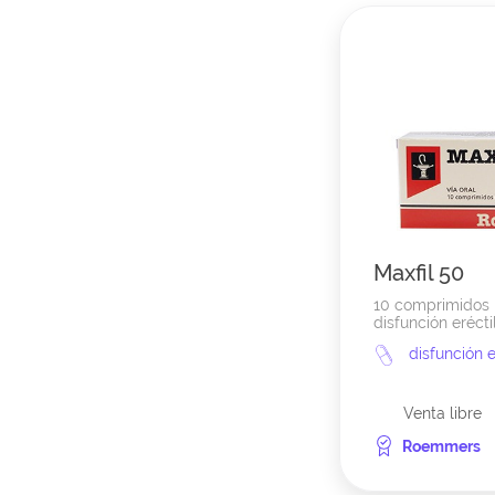
Maxfil 50
10 comprimidos
disfunción erécti
disfunción e
Venta libre
Roemmers