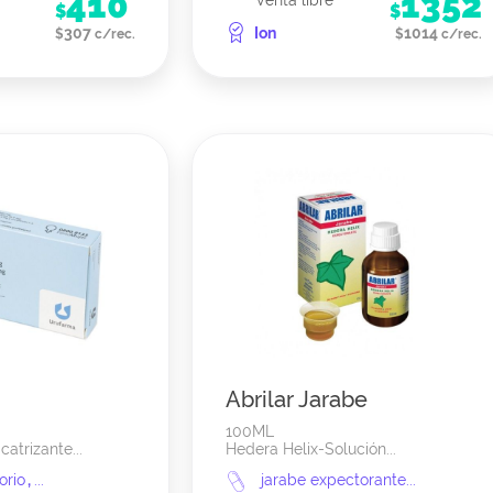
410
1352
Venta libre
$
$
307
Ion
1014
$
c/rec.
$
c/rec.
Abrilar Jarabe
100ML
catrizante...
Hedera Helix-Solución...
torio
,
...
jarabe expectorante...