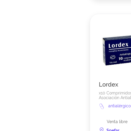
Lordex
x10 Comprimido
Asociación Antial
antialérgico
Venta libre
Spefar