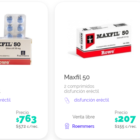
Maxfil 50
2 comprimidos
l
disfunción eréctil
réctil
disfunción eréctil
Precio
Precio
763
207
Venta libre
$
$
572
Roemmers
155
$
c/rec.
$
c/rec.