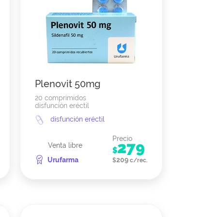
Plenovit 50mg
20 comprimidos
disfunción eréctil
disfunción eréctil
Precio
279
Venta libre
$
Urufarma
209
$
c/rec.