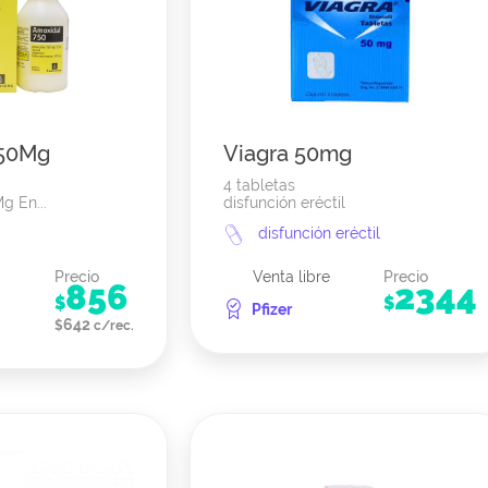
750Mg
Viagra 50mg
4 tabletas
g En...
disfunción eréctil
disfunción eréctil
Precio
Venta libre
Precio
856
2344
$
$
Pfizer
642
$
c/rec.