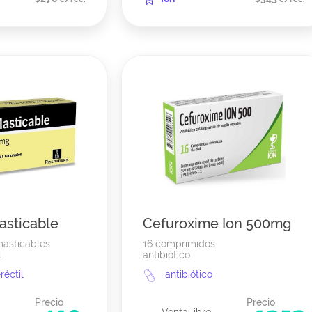
asticable
Cefuroxime Ion 500mg
asticables
16 comprimidos
l
antibiótico
réctil
antibiótico
Precio
Precio