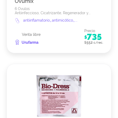
Ovumix
6 Ovulos
Antiinfeccioso, Cicatrizante, Regenerador y...
antiinflamatorio
,
antimicótico
,
...
Precio
735
Venta libre
$
Urufarma
552
$
c/rec.