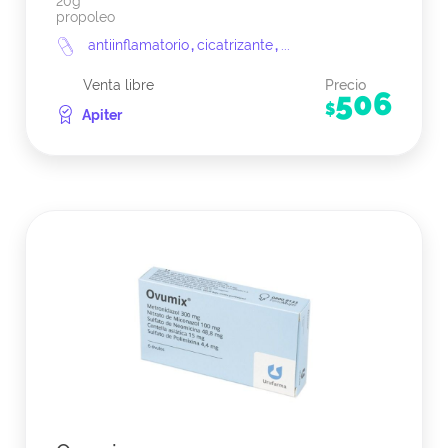
20g
propoleo
antiinflamatorio
,
cicatrizante
,
...
Venta libre
Precio
506
$
Apiter