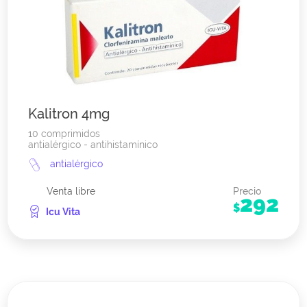
Kalitron 4mg
10 comprimidos
antialérgico - antihistamínico
antialérgico
Venta libre
Precio
292
$
Icu Vita