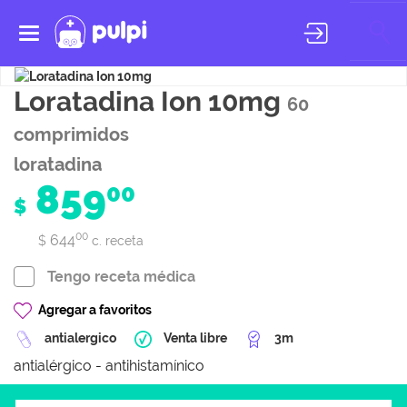
Toggle
navigation
Loratadina Ion 10mg
60
comprimidos
loratadina
859
00
$
00
644
$
c. receta
Tengo receta médica
Agregar a favoritos
antialergico
Venta libre
3m
antialérgico - antihistamínico