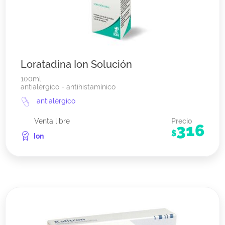
Loratadina Ion Solución
100ml
antialérgico - antihistamínico
antialérgico
Venta libre
Precio
316
$
Ion