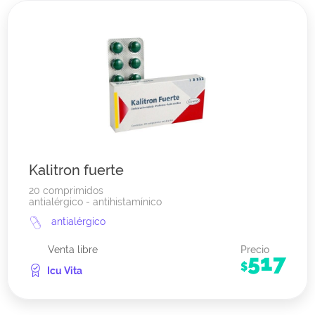
Kalitron fuerte
20 comprimidos
antialérgico - antihistamínico
antialérgico
Venta libre
Precio
517
$
Icu Vita