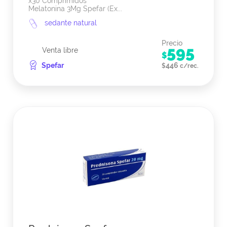
x30 Comprimidos
Melatonina 3Mg Spefar (Ex...
sedante natural
Precio
595
Venta libre
$
Spefar
446
$
c/rec.