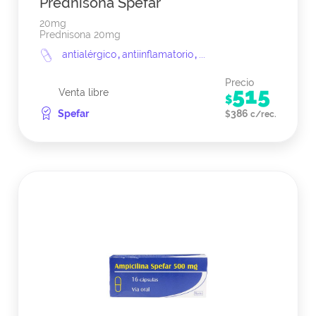
Prednisona Spefar
20mg
Prednisona 20mg
antialérgico
,
antiinflamatorio
,
...
Precio
515
Venta libre
$
Spefar
386
$
c/rec.