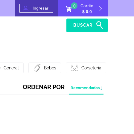
Carrito
0
Ingresar
$ 0.0
BUSCAR
Inicio
Ayuda
General
Bebes
Corseteria
ORDENAR POR
Recomendados