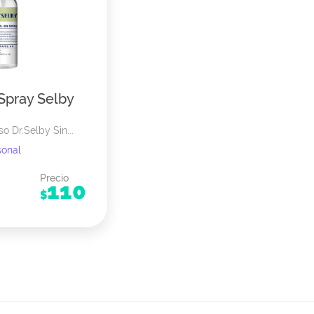
Spray Selby
o Dr.Selby Sin...
sonal
Precio
110
$