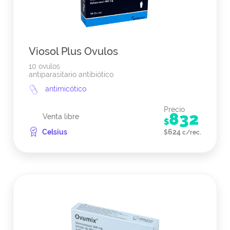
Viosol Plus Ovulos
10 ovulos
antiparasitario antibiótico
antimicótico
Precio
832
Venta libre
$
Celsius
624
$
c/rec.