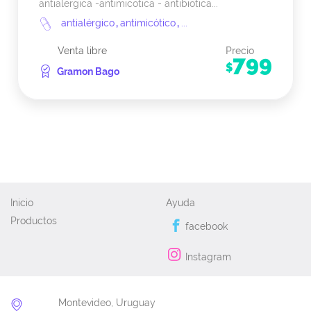
antialergica -antimicotica - antibiotica...
antialérgico
,
antimicótico
,
...
Venta libre
Precio
799
$
Gramon Bago
Inicio
Ayuda
Productos
facebook
Instagram
Montevideo, Uruguay