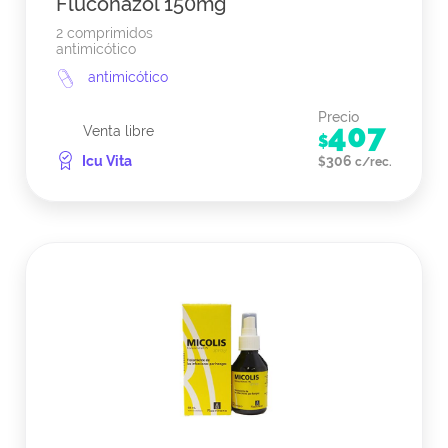
Fluconazol 150mg
2 comprimidos
antimicótico
antimicótico
Precio
407
Venta libre
$
Icu Vita
306
$
c/rec.