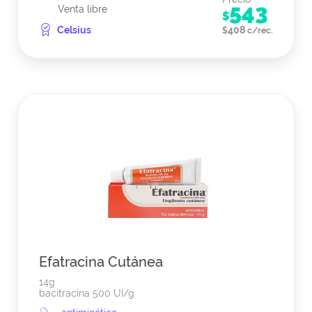
543
Venta libre
$
Celsius
408
$
c/rec.
Efatracina Cutánea
14g
bacitracina 500 UI/g