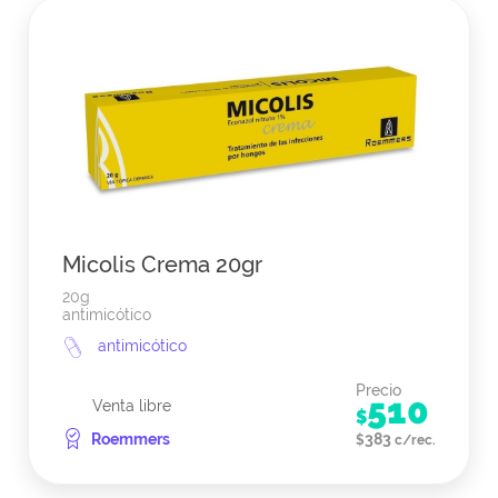
Micolis Crema 20gr
20g
antimicótico
antimicótico
Precio
510
Venta libre
$
Roemmers
383
$
c/rec.