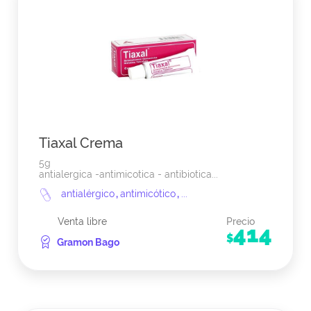
Tiaxal Crema
5g
antialergica -antimicotica - antibiotica...
antialérgico
,
antimicótico
,
...
Venta libre
Precio
414
$
Gramon Bago