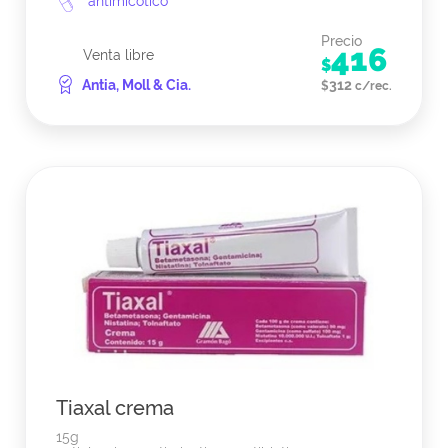
antimicótico
Precio
416
Venta libre
$
Antia, Moll & Cia.
312
$
c/rec.
Tiaxal crema
15g