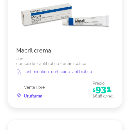
Macril crema
20g
corticoide - antibiótico - antimicótico
antimicótico
,
corticoide
,
antibiótico
Precio
931
Venta libre
$
Urufarma
698
$
c/rec.