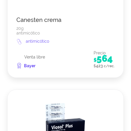
Canesten crema
20g
antimicótico
antimicótico
Precio
564
Venta libre
$
Bayer
423
$
c/rec.