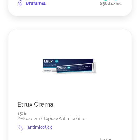
Urufarma
388
$
c/rec.
Etrux Crema
15Gr
Ketoconazol tópico-Antimicótico...
antimicótico
Precio