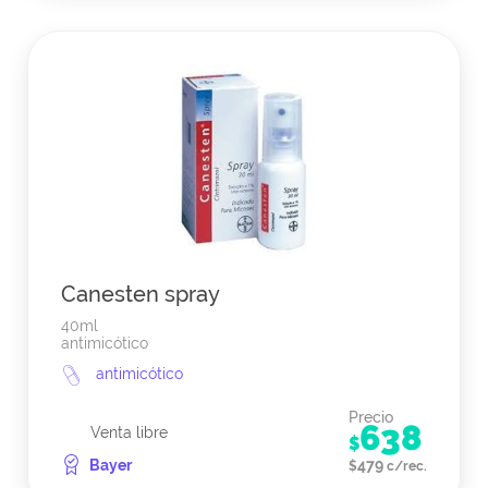
Canesten spray
40ml
antimicótico
antimicótico
Precio
638
Venta libre
$
Bayer
479
$
c/rec.