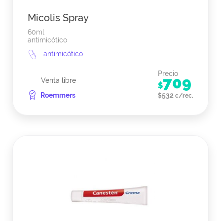
Micolis Spray
60ml
antimicótico
antimicótico
Precio
709
Venta libre
$
Roemmers
532
$
c/rec.