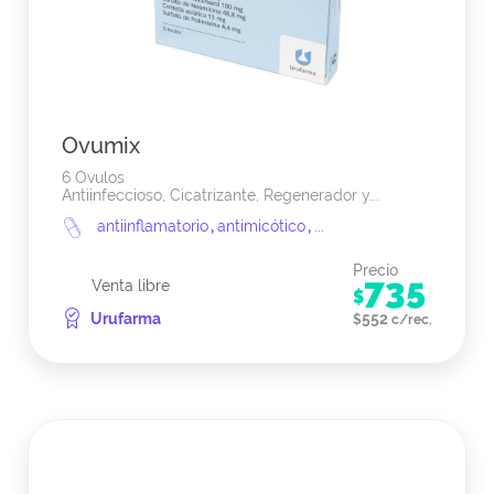
Ovumix
6 Ovulos
Antiinfeccioso, Cicatrizante, Regenerador y...
antiinflamatorio
,
antimicótico
,
...
Precio
735
Venta libre
$
Urufarma
552
$
c/rec.