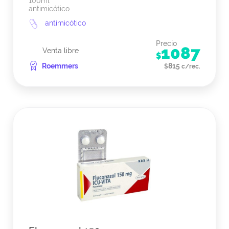
100ml
antimicótico
antimicótico
Precio
1087
Venta libre
$
Roemmers
815
$
c/rec.