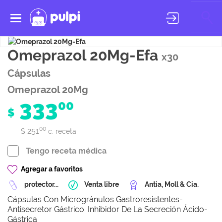
Toggle
navigation
Omeprazol 20Mg-Efa
x30
Cápsulas
Omeprazol 20Mg
333
00
$
00
251
$
c. receta
Tengo receta médica
Agregar a favoritos
protector...
Venta libre
Antia, Moll & Cia.
Cápsulas Con Microgránulos Gastroresistentes-
Antisecretor Gástrico. Inhibidor De La Secreción Ácido-
Gástrica