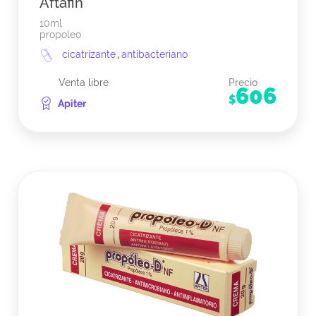
Aftafin
10ml
propoleo
cicatrizante
,
antibacteriano
Venta libre
Precio
606
$
Apiter