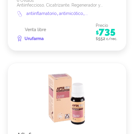
6 Ovulos
Antiinfeccioso, Cicatrizante, Regenerador y...
antiinflamatorio
,
antimicótico
,
...
Precio
735
Venta libre
$
Urufarma
552
$
c/rec.