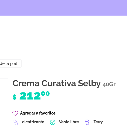
de la piel
Crema Curativa Selby
40Gr
212
00
$
Agregar a favoritos
cicatrizante
Venta libre
Terry