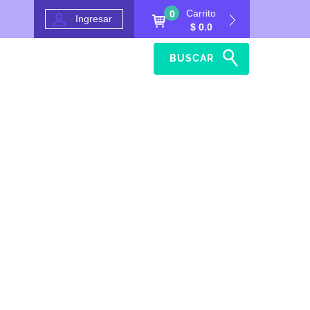
Carrito
0
Ingresar
$ 0.0
BUSCAR
Inicio
Ayuda