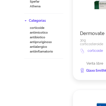
Spefar
Athena
Categorías
corticoide
Dermovate
antimicotico
antibiotico
30g
antipruriginoso
corticosteroide
antialergico
corticoide
antiinflamatorio
Venta libre
Glaxo Smithk