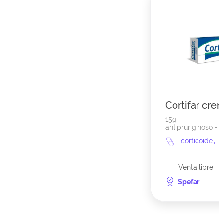
Cortifar cr
15g
antipruriginoso -
corticoide
,
.
Venta libre
Spefar