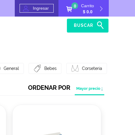
Carrito
0
Ingresar
$ 0.0
BUSCAR
Inicio
Ayuda
General
Bebes
Corseteria
ORDENAR POR
Mayor precio