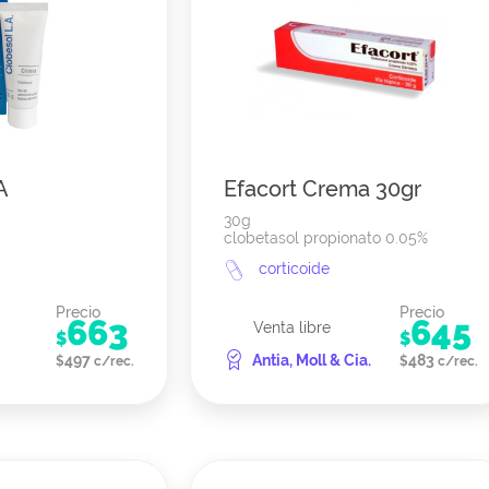
A
Efacort Crema 30gr
30g
clobetasol propionato 0.05%
corticoide
Precio
Precio
663
645
Venta libre
$
$
497
Antia, Moll & Cia.
483
$
c/rec.
$
c/rec.