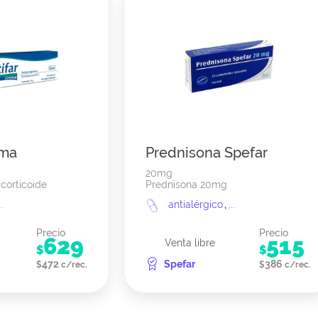
ema
Prednisona Spefar
20mg
 corticoide
Prednisona 20mg
..
antialérgico
,
...
Precio
Precio
629
515
Venta libre
$
$
472
Spefar
386
$
c/rec.
$
c/rec.