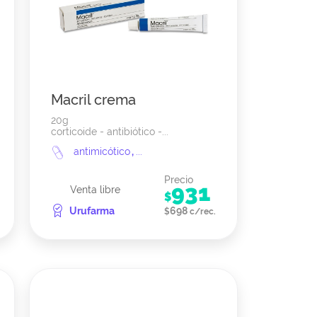
Macril crema
20g
corticoide - antibiótico -...
antimicótico
,
...
Precio
931
Venta libre
$
Urufarma
698
$
c/rec.