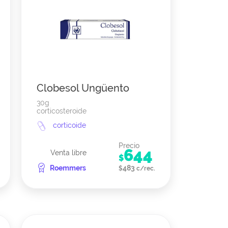
Clobesol Ungüento
30g
corticosteroide
corticoide
Precio
644
Venta libre
$
Roemmers
483
$
c/rec.