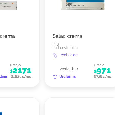
 crema
Salac crema
20g
corticosteroide
corticoide
Precio
Precio
2171
971
Venta libre
$
$
line
1628
Urufarma
728
$
c/rec.
$
c/rec.