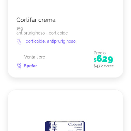
Cortifar crema
15g
antipruriginoso - corticoide
corticoide
,
antipruriginoso
Precio
629
Venta libre
$
Spefar
472
$
c/rec.