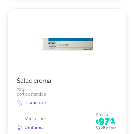
Salac crema
20g
corticosteroide
corticoide
Precio
971
Venta libre
$
Urufarma
728
$
c/rec.