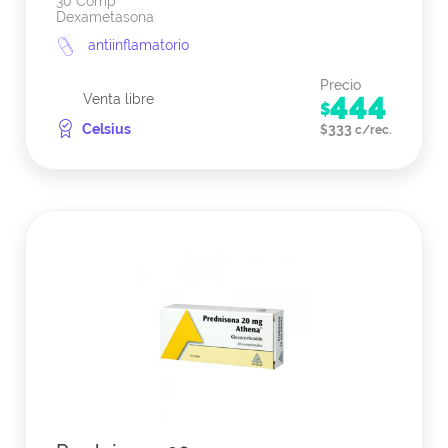
30 Comp
Dexametasona
antiinflamatorio
Precio
444
Venta libre
$
Celsius
333
$
c/rec.