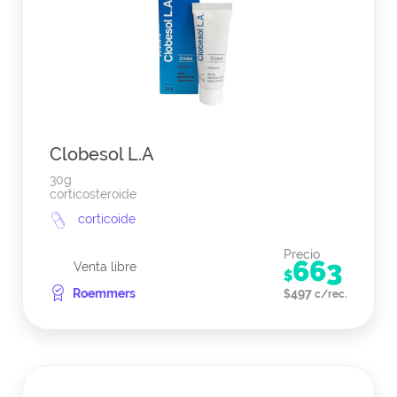
Clobesol L.A
30g
corticosteroide
corticoide
Precio
663
Venta libre
$
Roemmers
497
$
c/rec.