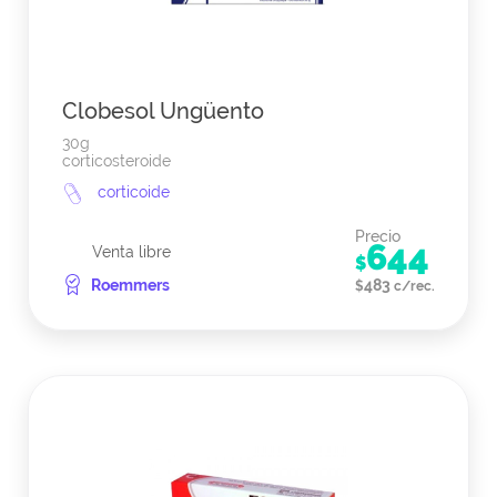
Clobesol Ungüento
30g
corticosteroide
corticoide
Precio
644
Venta libre
$
Roemmers
483
$
c/rec.