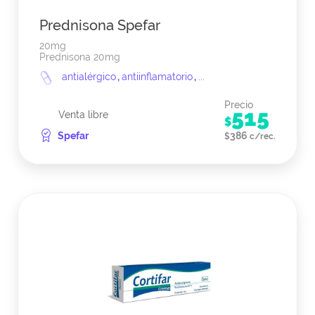
Prednisona Spefar
20mg
Prednisona 20mg
antialérgico
,
antiinflamatorio
,
...
Precio
515
Venta libre
$
Spefar
386
$
c/rec.