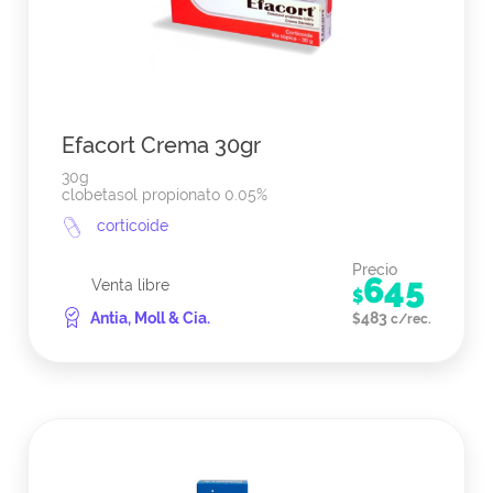
Efacort Crema 30gr
30g
clobetasol propionato 0.05%
corticoide
Precio
645
Venta libre
$
Antia, Moll & Cia.
483
$
c/rec.