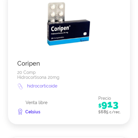
Coripen
20 Comp
Hidrocortisona 20mg
hidrocorticoide
Precio
913
Venta libre
$
Celsius
685
$
c/rec.