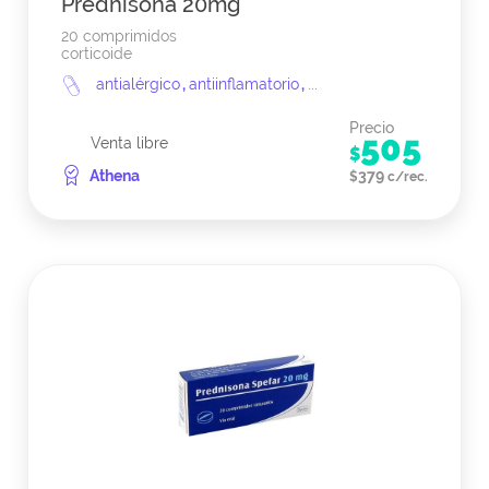
Prednisona 20mg
20 comprimidos
corticoide
antialérgico
,
antiinflamatorio
,
...
Precio
505
Venta libre
$
Athena
379
$
c/rec.