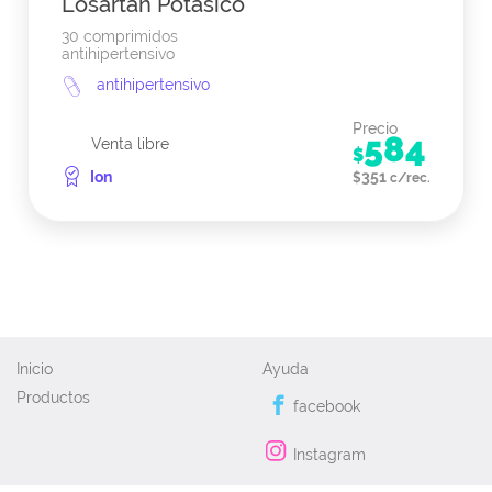
Losartan Potasico
30 comprimidos
antihipertensivo
antihipertensivo
Precio
584
Venta libre
$
Ion
351
$
c/rec.
Inicio
Ayuda
Productos
facebook
Instagram