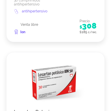
30 comprimidos
antihipertensivo
antihipertensivo
Precio
308
Venta libre
$
Ion
185
$
c/rec.