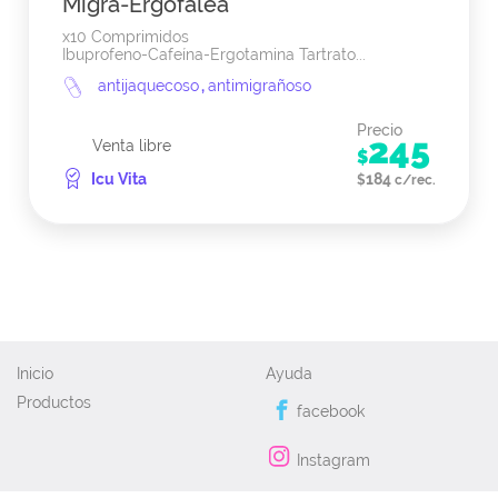
Migra-Ergofalea
x10 Comprimidos
Ibuprofeno-Cafeína-Ergotamina Tartrato...
antijaquecoso
,
antimigrañoso
Precio
245
Venta libre
$
Icu Vita
184
$
c/rec.
Inicio
Ayuda
Productos
facebook
Instagram