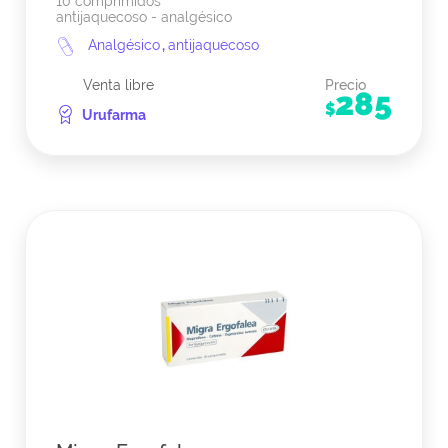
10 comprimidos
antijaquecoso - analgésico
Analgésico
,
antijaquecoso
Venta libre
Precio
285
$
Urufarma