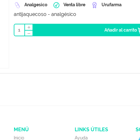
Analgesico
Venta libre
Urufarma
antijaquecoso - analgésico
1
Añadir al carrito
MENÚ
LINKS ÚTILES
S
Inicio
Ayuda