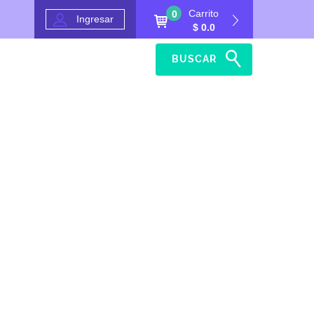
Carrito
0
Ingresar
$ 0.0
BUSCAR
Inicio
Ayuda