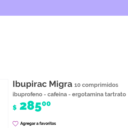
Ibupirac Migra
10 comprimidos
ibuprofeno - cafeina - ergotamina tartrato
285
00
$
Agregar a favoritos