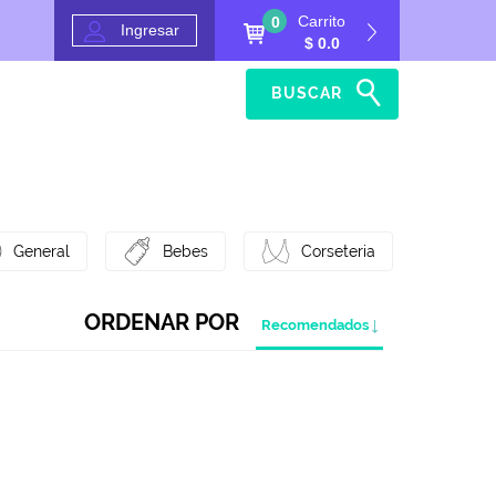
Carrito
0
Ingresar
$ 0.0
BUSCAR
Inicio
Ayuda
General
Bebes
Corseteria
ORDENAR POR
Recomendados