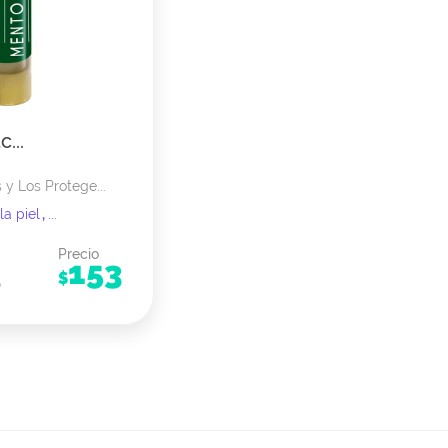
...
 y Los Protege...
la piel
,
...
Precio
153
$
p