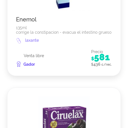
Enemol
135ml
corrige la constipacion - evacua el intestino grueso
laxante
Precio
581
Venta libre
$
Gador
436
$
c/rec.