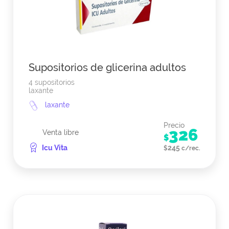
Supositorios de glicerina adultos
4 supositorios
laxante
laxante
Precio
326
Venta libre
$
Icu Vita
245
$
c/rec.