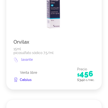
Orvilax
15ml
picosulfato sódico 7.5/ml
laxante
Precio
456
Venta libre
$
Celsius
342
$
c/rec.