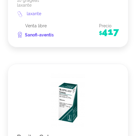
10 grageas
laxante
laxante
Venta libre
Precio
417
$
Sanofi-aventis