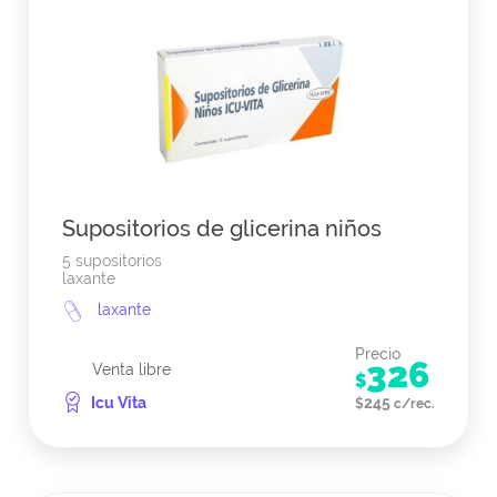
Supositorios de glicerina niños
5 supositorios
laxante
laxante
Precio
326
Venta libre
$
Icu Vita
245
$
c/rec.