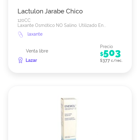
Lactulon Jarabe Chico
120CC
Laxante Osmótico NO Salino. Utilizado En...
laxante
Precio
503
Venta libre
$
Lazar
377
$
c/rec.