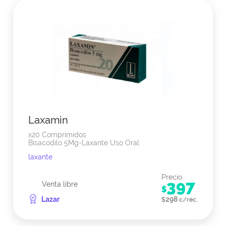
Laxamin
x20 Comprimidos
Bisacodilo 5Mg-Laxante Uso Oral
laxante
Precio
397
Venta libre
$
Lazar
298
$
c/rec.