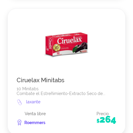
Ciruelax Minitabs
10 Minitabs
Combate el Estreñimiento-Extracto Seco de...
laxante
Venta libre
Precio
264
$
Roemmers