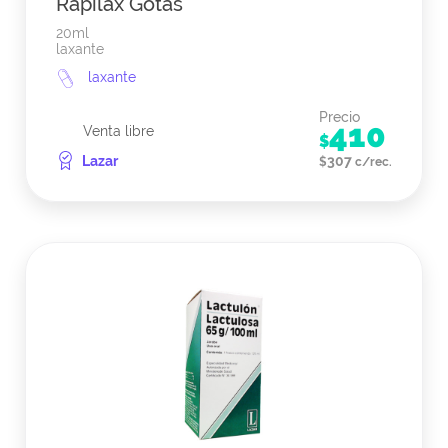
Rapilax Gotas
20ml
laxante
laxante
Precio
410
Venta libre
$
Lazar
307
$
c/rec.