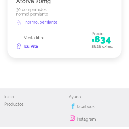
Atorva 20mg
30 comprimidos
normolipemiante
normolipèmiante
Precio
834
Venta libre
$
Icu Vita
626
$
c/rec.
Inicio
Ayuda
Productos
facebook
Instagram