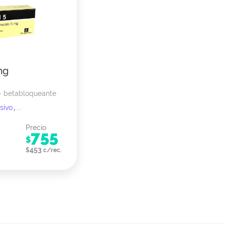
mg
 - betabloqueante
nsivo
,
...
Precio
755
$
453
$
c/rec.