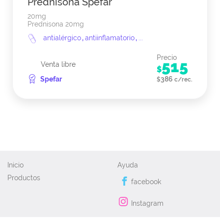
Prednisona Spefar
20mg
Prednisona 20mg
antialérgico
,
antiinflamatorio
,
...
Precio
515
Venta libre
$
Spefar
386
$
c/rec.
Inicio
Ayuda
Productos
facebook
Instagram