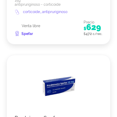
15g
antipruriginoso - corticoide
corticoide
,
antipruriginoso
Precio
629
Venta libre
$
Spefar
472
$
c/rec.