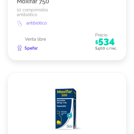
Moxifar 750
10 comprimidos
antibiótico
antibiótico
Precio
534
Venta libre
$
Spefar
400
$
c/rec.