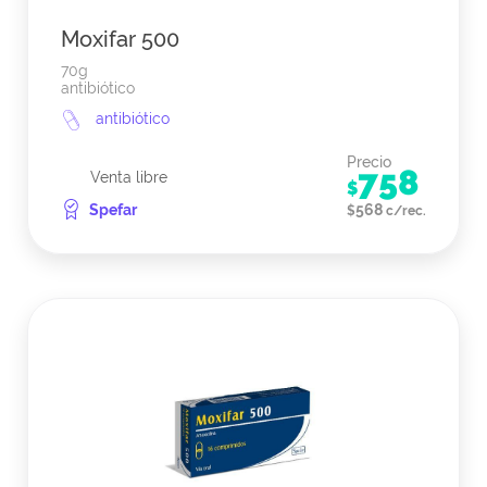
Moxifar 500
70g
antibiótico
antibiótico
Precio
758
Venta libre
$
Spefar
568
$
c/rec.