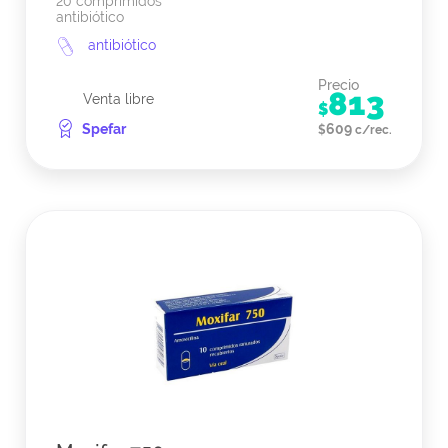
20 comprimidos
antibiótico
antibiótico
Precio
813
Venta libre
$
Spefar
609
$
c/rec.