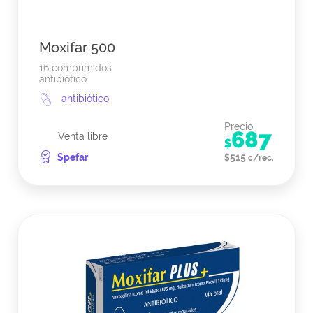
Moxifar 500
16 comprimidos
antibiótico
antibiótico
Precio
687
Venta libre
$
Spefar
515
$
c/rec.