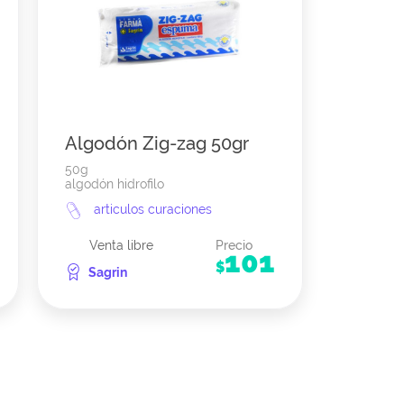
Algodón Zig-zag 50gr
50g
algodón hidrofilo
articulos curaciones
Venta libre
Precio
101
$
Sagrin