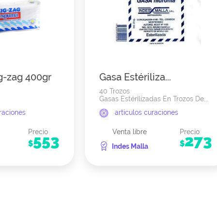
g-zag 400gr
Gasa Estériliza...
40 Trozos
Gasas Estérilizadas En Trozos De...
uraciones
articulos curaciones
Precio
Venta libre
Precio
553
273
$
$
Indes Malla