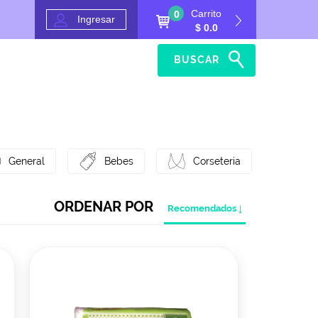
Carrito
0
Ingresar
$ 0.0
BUSCAR
Inicio
Ayuda
General
Bebes
Corseteria
ORDENAR POR
Recomendados