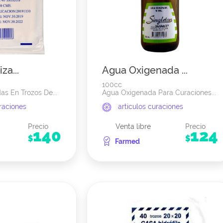
za...
Agua Oxigenada ...
100cc
as En Trozos De...
Agua Oxigenada Para Curaciones...
uraciones
articulos curaciones
Precio
Venta libre
Precio
140
124
$
$
Farmed