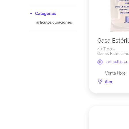
Categorías
articulos curaciones
Gasa Estérili
40 Trozos
Gasas Estérilizad
articulos c
Venta libre
Aler