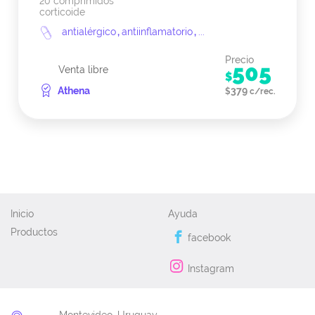
20 comprimidos
corticoide
antialérgico
,
antiinflamatorio
,
...
Precio
505
Venta libre
$
Athena
379
$
c/rec.
Inicio
Ayuda
Productos
facebook
Instagram