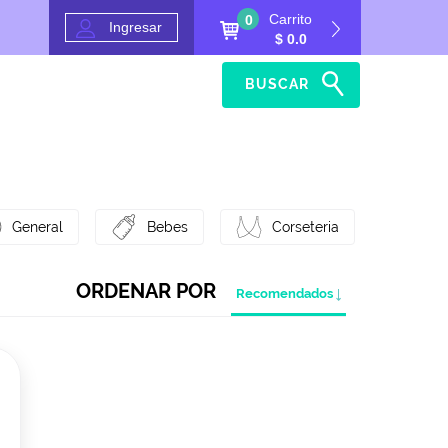
Carrito
0
Ingresar
$ 0.0
BUSCAR
Inicio
Ayuda
General
Bebes
Corseteria
ORDENAR POR
Recomendados