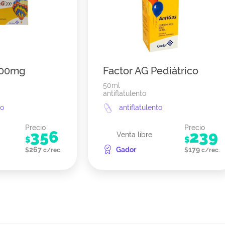
200mg
Factor AG Pediátrico
50ml
antiflatulento
to
antiflatulento
Precio
Precio
356
239
Venta libre
$
$
267
Gador
179
$
c/rec.
$
c/rec.