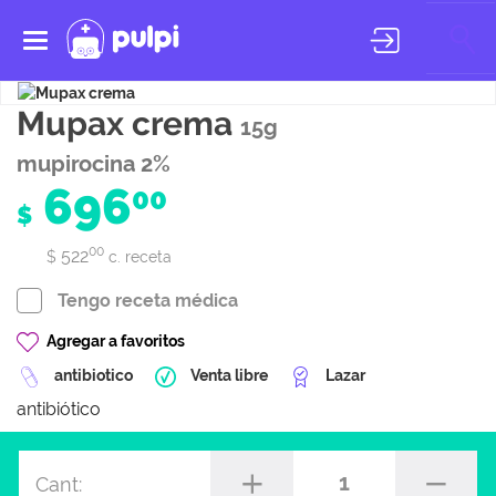
Toggle
navigation
Mupax crema
15g
mupirocina 2%
696
00
$
00
522
$
c. receta
Tengo receta médica
Agregar a favoritos
antibiotico
Venta libre
Lazar
antibiótico
1
Cant: