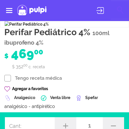
Toggle
navigation
Perifar Pediátrico 4%
100ml
ibuprofeno 4%
469
00
$
00
352
$
c. receta
Tengo receta médica
Agregar a favoritos
Analgesico
Venta libre
Spefar
analgésico - antipirético
1
Cant: