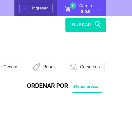
Carrito
0
Ingresar
$ 0.0
BUSCAR
Inicio
Ayuda
General
Bebes
Corseteria
ORDENAR POR
Menor precio