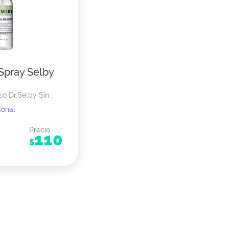
Spray Selby
o Dr.Selby Sin...
sonal
Precio
110
$