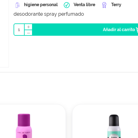
higiene personal
Venta libre
Terry
desodorante spray perfumado
1
Añadir al carrito