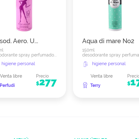
od. Aero. U...
Aqua di mare No2
ml
150ml
odorante spray perfumado...
desodorante spray perfum
higiene personal
higiene personal
Venta libre
Precio
Venta libre
Preci
277
1
$
$
Perfudi
Terry