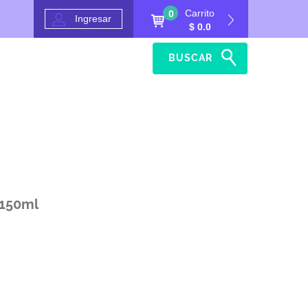
Carrito
0
Ingresar
$ 0.0
BUSCAR
Inicio
Ayuda
150ml