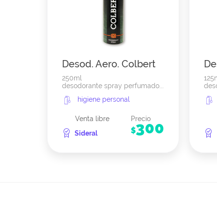
Desod. Aero. Colbert
Des
250ml
125
desodorante spray perfumado...
des
higiene personal
Venta libre
Precio
300
$
Sideral