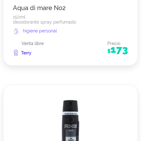
Aqua di mare No2
150ml
desodorante spray perfumado
higiene personal
Venta libre
Precio
173
$
Terry