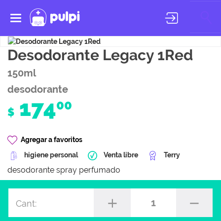
Toggle
navigation
Desodorante Legacy 1Red
150ml
desodorante
174
00
$
Agregar a favoritos
higiene personal
Venta libre
Terry
desodorante spray perfumado
1
Cant: