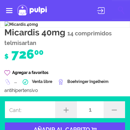
Toggle
navigation
Micardis 40mg
14 comprimidos
telmisartan
726
00
$
Agregar a favoritos
...
Venta libre
Boehringer Ingelheim
antihipertensivo
1
Cant:
AÑADIR AL CARRITO