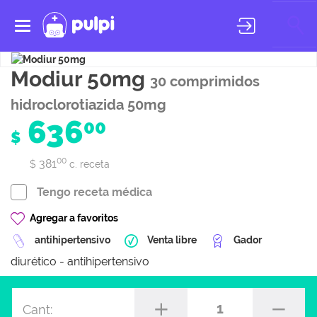
Toggle
navigation
Modiur 50mg
30 comprimidos
hidroclorotiazida 50mg
636
00
$
00
381
$
c. receta
Tengo receta médica
Agregar a favoritos
antihipertensivo
Venta libre
Gador
diurético - antihipertensivo
1
Cant: