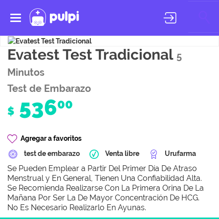
Toggle
navigation
Evatest Test Tradicional
5
Minutos
Test de Embarazo
536
00
$
Agregar a favoritos
test de embarazo
Venta libre
Urufarma
Se Pueden Emplear a Partir Del Primer Día De Atraso
Menstrual y En General, Tienen Una Confiabilidad Alta.
Se Recomienda Realizarse Con La Primera Orina De La
Mañana Por Ser La De Mayor Concentración De HCG.
No Es Necesario Realizarlo En Ayunas.