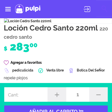
Toggle
navigation
Loción Cedro Santo 220ml
220
cedro santo
283
00
$
Agregar a favoritos
pediculicida
Venta libre
Botica Del SeÑor
repele piojos
1
Cant:
AÑADIR AL CARRITO