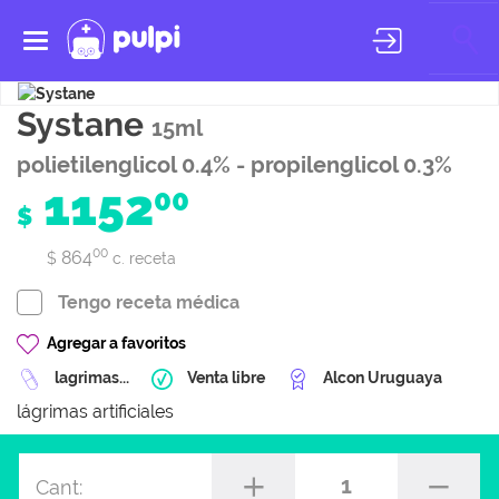
Toggle
navigation
Systane
15ml
polietilenglicol 0.4% - propilenglicol 0.3%
1152
00
$
00
864
$
c. receta
Tengo receta médica
Agregar a favoritos
lagrimas...
Venta libre
Alcon Uruguaya
lágrimas artificiales
1
Cant: