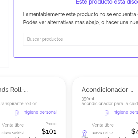
Este producto está dis
Lamentablemente este producto no se encuentra d
Podés ver alternativas más abajo, o hacer una n
ds Roll-...
Acondicionador ...
350ml
transpirante roll on
acondicionador para la caída
higiene personal
higiene per
Precio
P
Venta libre
Venta libre
$101
$
Glaxo Smithkline
Botica Del SeÑor