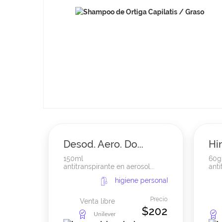
Desod. Aero. Do...
Hin
150ml
60g
antitranspirante en aerosol...
anti
higiene personal
Precio
Venta libre
$202
Unilever