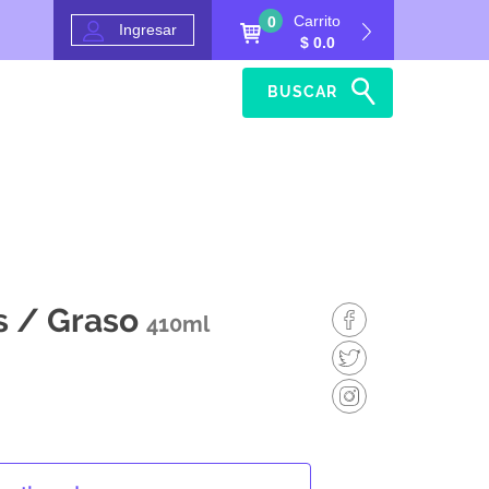
Carrito
0
Ingresar
$ 0.0
BUSCAR
Inicio
Ayuda
s / Graso
410ml