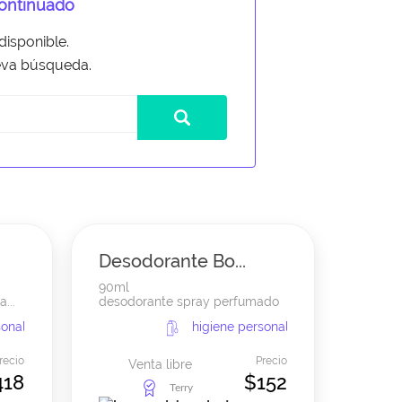
continuado
isponible.
ueva búsqueda.
Desodorante Bo...
90ml
...
desodorante spray perfumado
sonal
higiene personal
recio
Precio
Venta libre
418
$152
Terry