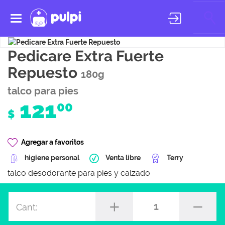
Toggle
navigation
Pedicare Extra Fuerte
Repuesto
180g
talco para pies
121
00
$
Agregar a favoritos
higiene personal
Venta libre
Terry
talco desodorante para pies y calzado
1
Cant: