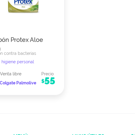
bón Protex Aloe
g
n contra bacterias
higiene personal
Venta libre
Precio
55
$
Colgate Palmolive