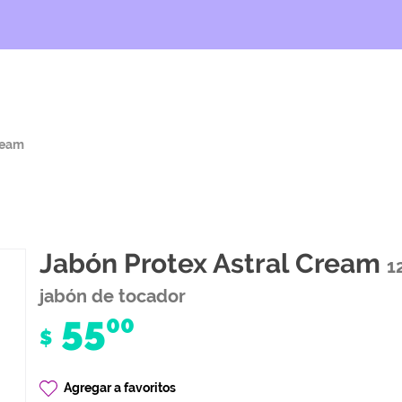
ream
Jabón Protex Astral Cream
1
jabón de tocador
55
00
$
Agregar a favoritos