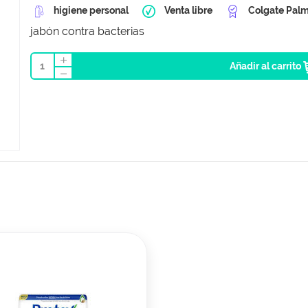
higiene personal
Venta libre
Colgate Palm
jabón contra bacterias
1
Añadir al carrito