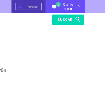
Carrito
0
Ingresar
$ 0.0
BUSCAR
Inicio
Ayuda
25g