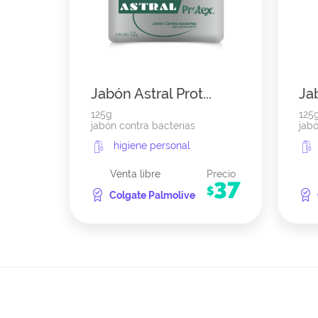
Jabón Astral Prot...
Ja
125g
125
jabón contra bacterias
jabó
higiene personal
Venta libre
Precio
37
$
Colgate Palmolive