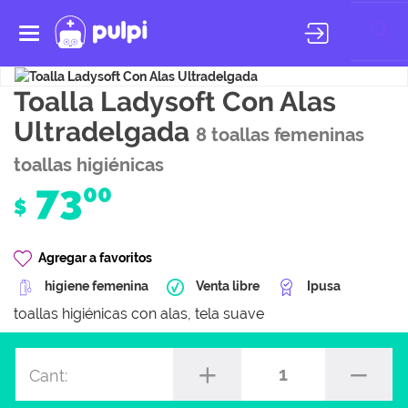
Toggle
navigation
Toalla Ladysoft Con Alas
Ultradelgada
8 toallas femeninas
toallas higiénicas
73
00
$
Agregar a favoritos
higiene femenina
Venta libre
Ipusa
toallas higiénicas con alas, tela suave
1
Cant: