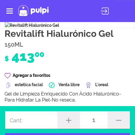
Toggle
navigation
Revitalift Hialurónico Gel
150ML
413
00
$
Agregar a favoritos
estetica facial
Venta libre
L'oreal
Gel de Limpieza Enriquecido Con Ácido Hialurónico-
Para Hidratar La Piel-No reseca.
1
Cant: