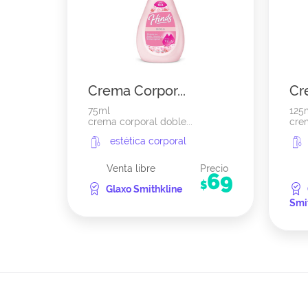
Crema Corpor...
Cr
75ml
125
crema corporal doble...
crem
estética corporal
Venta libre
Precio
69
$
Glaxo Smithkline
Smi