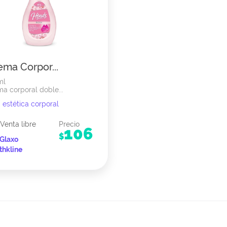
ema Corpor...
ml
a corporal doble...
estética corporal
Venta libre
Precio
106
$
Glaxo
thkline