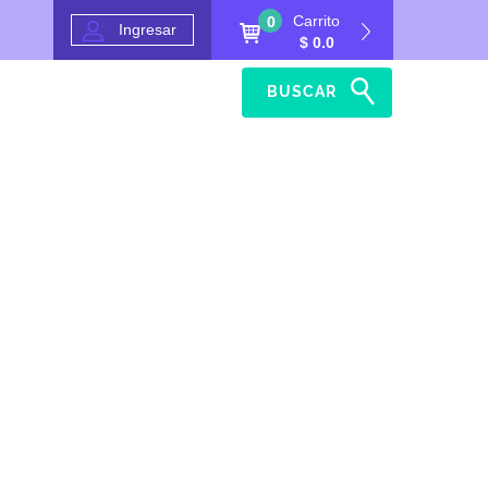
Carrito
0
Ingresar
$ 0.0
BUSCAR
Inicio
Ayuda