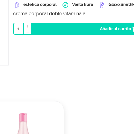
estetica corporal
Venta libre
Glaxo Smithk
crema corporal doble vitamina a
1
Añadir al carrito