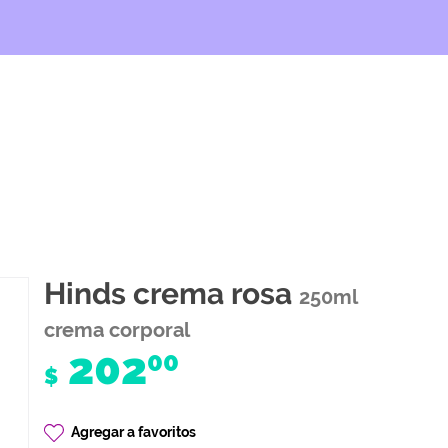
Hinds crema rosa
250ml
crema corporal
202
00
$
Agregar a favoritos