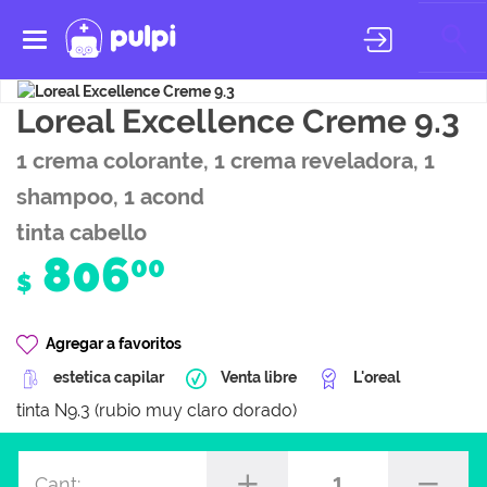
Toggle
navigation
Loreal Excellence Creme 9.3
1 crema colorante, 1 crema reveladora, 1
shampoo, 1 acond
tinta cabello
806
00
$
Agregar a favoritos
estetica capilar
Venta libre
L'oreal
tinta N9.3 (rubio muy claro dorado)
1
Cant: