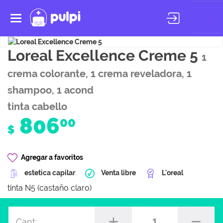
Toggle
navigation
Loreal Excellence Creme 5
1
crema colorante, 1 crema reveladora, 1
shampoo, 1 acond
tinta cabello
806
00
$
Agregar a favoritos
estetica capilar
Venta libre
L'oreal
tinta N5 (castaño claro)
1
Cant: