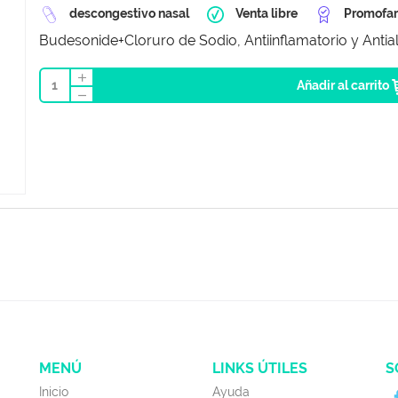
descongestivo nasal
Venta libre
Promofa
Budesonide
+
Cloruro de Sodio, Antiinflamatorio y Antia
1
Añadir al carrito
MENÚ
LINKS ÚTILES
S
Inicio
Ayuda