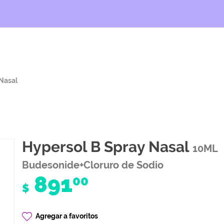
Nasal
Hypersol B Spray Nasal
10ML
Budesonide+Cloruro de Sodio
891
00
$
Agregar a favoritos