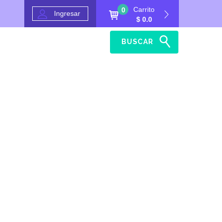
Carrito
0
Ingresar
$ 0.0
BUSCAR
Inicio
Ayuda