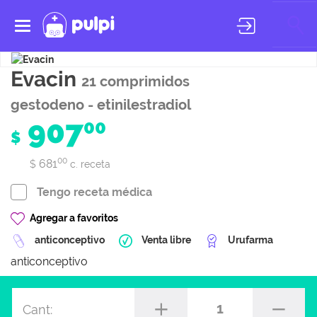
Toggle
navigation
Evacin
21 comprimidos
gestodeno - etinilestradiol
907
00
$
00
681
$
c. receta
Tengo receta médica
Agregar a favoritos
anticonceptivo
Venta libre
Urufarma
anticonceptivo
1
Cant: