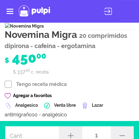
Toggle
navigation
Novemina Migra
20 comprimidos
dipirona - cafeina - ergotamina
450
00
$
00
337
$
c. receta
Tengo receta médica
Agregar a favoritos
Analgesico
Venta libre
Lazar
antimigrañoso - analgésico
1
Cant: