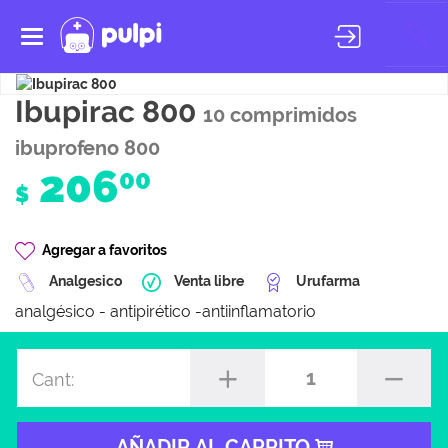
Toggle
navigation
Ibupirac 800
10 comprimidos
ibuprofeno 800
206
00
$
Agregar a favoritos
Analgesico
Venta libre
Urufarma
analgésico - antipirético -antiinflamatorio
1
Cant:
AÑADIR AL CARRITO