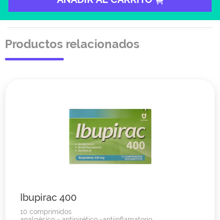
Productos relacionados
Ibupirac 400
10 comprimidos
analgésico - antipirético -antiinflamatorio