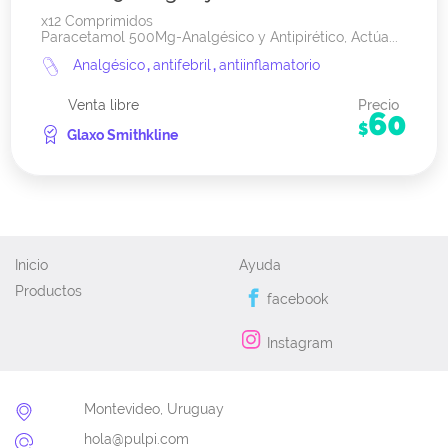
x12 Comprimidos
Paracetamol 500Mg-Analgésico y Antipirético, Actúa...
Analgésico
,
antifebril
,
antiinflamatorio
Venta libre
Precio
60
$
Glaxo Smithkline
Inicio
Ayuda
Productos
facebook
Instagram
Montevideo, Uruguay
hola@pulpi.com