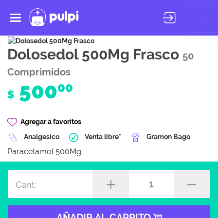
Toggle
navigation
Dolosedol 500Mg Frasco
50
Comprimidos
500
00
$
Agregar a favoritos
Analgesico
Venta libre*
Gramon Bago
Paracetamol 500Mg
1
Cant:
AÑADIR AL CARRITO