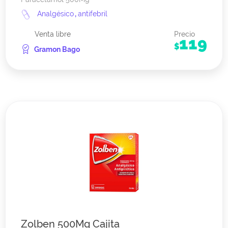
Analgésico
,
antifebril
Venta libre
Precio
119
$
Gramon Bago
Zolben 500Mg Cajita