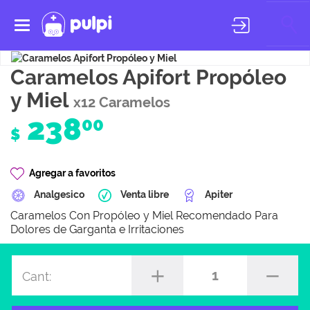
Toggle
navigation
Caramelos Apifort Propóleo
y Miel
x12 Caramelos
238
00
$
Agregar a favoritos
Analgesico
Venta libre
Apiter
Caramelos Con Propóleo y Miel Recomendado Para
Dolores de Garganta e Irritaciones
1
Cant: