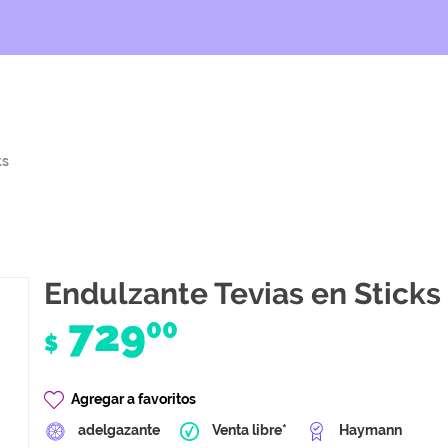
ks
Endulzante Tevias en Sticks
729
00
$
Agregar a favoritos
adelgazante
Venta libre*
Haymann