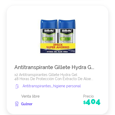
Antitranspirante Gillete Hydra G...
x2 Antitranspirantes Gillete Hydra Gel
48 Horas De Protección Con Extracto De Aloe...
Antitranspirantes
,
higiene personal
Venta libre
Precio
404
$
Gulnor