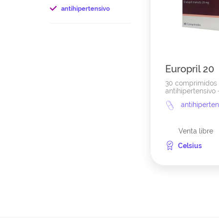
antihipertensivo
Europril 20
30 comprimidos
antihipertensivo 
antihiperten
Venta libre
Celsius