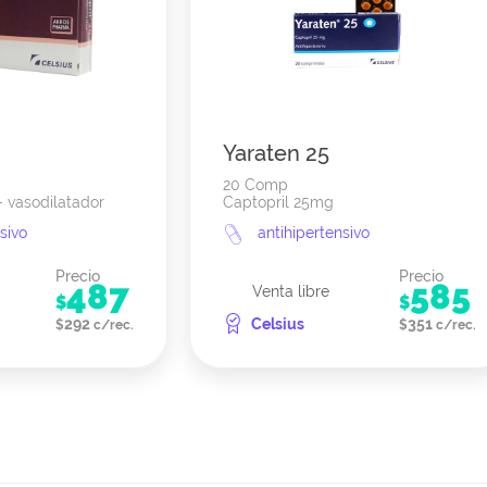
Yaraten 25
20 Comp
- vasodilatador
Captopril 25mg
sivo
antihipertensivo
Precio
Precio
487
585
Venta libre
$
$
292
Celsius
351
$
c/rec.
$
c/rec.