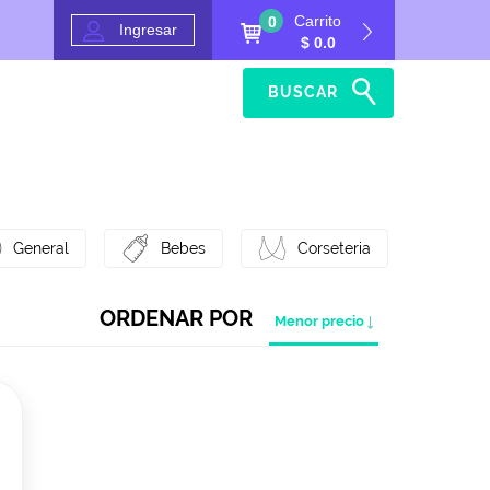
Carrito
0
Ingresar
$ 0.0
BUSCAR
Inicio
Ayuda
General
Bebes
Corseteria
ORDENAR POR
Menor precio